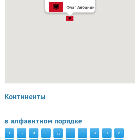
Флаг Албании
Континенты
в алфавитном порядке
А
Б
В
Г
Д
Е
Ё
Ж
З
И