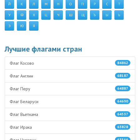
Й
К
Л
М
Н
О
П
Р
С
Т
У
Ф
Х
Ц
Ч
Ш
Щ
Ъ
Ы
Ь
Э
Ю
Я
Лучшие флагами стран
Флаг Косово
84862
Флаг Англии
68187
Флаг Перу
64887
Флаг Беларуси
64690
Флаг Вьетнама
64537
Флаг Ирака
63828
Флаг Нигерии
63566