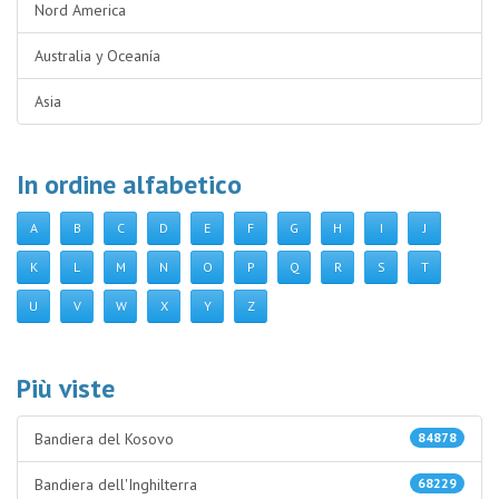
Nord America
Australia y Oceanía
Asia
In ordine alfabetico
A
B
C
D
E
F
G
H
I
J
K
L
M
N
O
P
Q
R
S
T
U
V
W
X
Y
Z
Più viste
Bandiera del Kosovo
84878
Bandiera dell'Inghilterra
68229