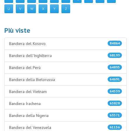
U
V
W
X
Y
Z
Più viste
Bandiera del Kosovo
84864
Bandiera dell'Inghilterra
68193
Bandiera del Perù
64895
Bandiera della Bielorussia
64691
Bandiera del Vietnam
64539
Bandiera Irachena
63828
Bandiera della Nigeria
63571
Bandiera del Venezuela
61156