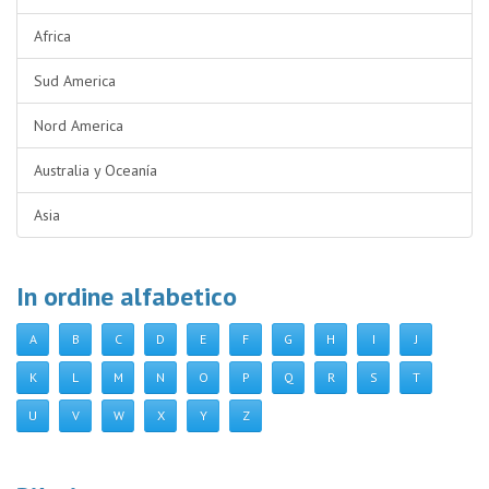
Africa
Sud America
Nord America
Australia y Oceanía
Asia
In ordine alfabetico
A
B
C
D
E
F
G
H
I
J
K
L
M
N
O
P
Q
R
S
T
U
V
W
X
Y
Z