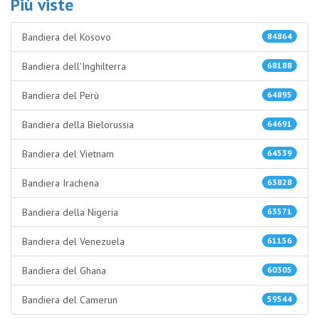
Più viste
Bandiera del Kosovo
84864
Bandiera dell'Inghilterra
68188
Bandiera del Perù
64895
Bandiera della Bielorussia
64691
Bandiera del Vietnam
64539
Bandiera Irachena
63828
Bandiera della Nigeria
63571
Bandiera del Venezuela
61156
Bandiera del Ghana
60305
Bandiera del Camerun
59544