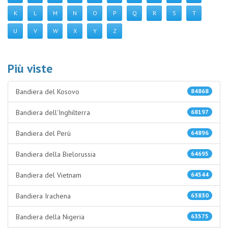
K
L
M
N
O
P
Q
R
S
T
U
V
W
X
Y
Z
Più viste
Bandiera del Kosovo
84868
Bandiera dell'Inghilterra
68197
Bandiera del Perù
64896
Bandiera della Bielorussia
64695
Bandiera del Vietnam
64544
Bandiera Irachena
63830
Bandiera della Nigeria
63575