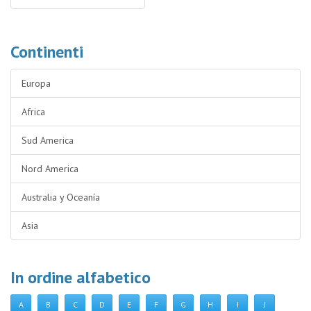
Continenti
Europa
Africa
Sud America
Nord America
Australia y Oceanía
Asia
In ordine alfabetico
A
B
C
D
E
F
G
H
I
J