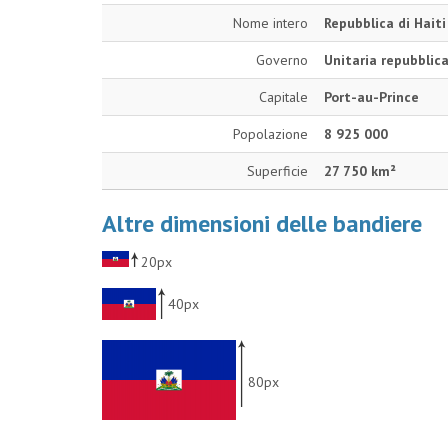
Nome intero
Repubblica di Haiti
Governo
Unitaria repubblic
Capitale
Port-au-Prince
Popolazione
8 925 000
Superficie
27 750 km²
Altre dimensioni delle bandiere
20px
40px
80px