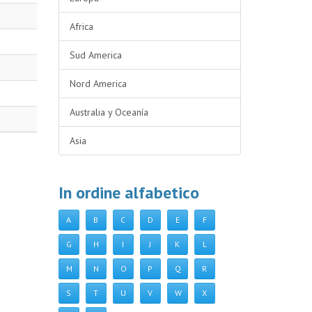
Africa
Sud America
Nord America
Australia y Oceanía
Asia
In ordine alfabetico
A
B
C
D
E
F
G
H
I
J
K
L
M
N
O
P
Q
R
S
T
U
V
W
X