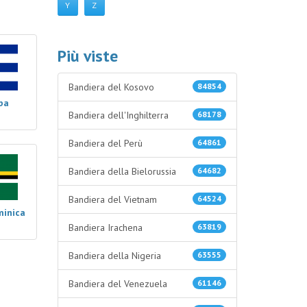
Y
Z
Più viste
Bandiera del Kosovo
84854
ba
Bandiera dell'Inghilterra
68178
Bandiera del Perù
64861
Bandiera della Bielorussia
64682
Bandiera del Vietnam
64524
minica
Bandiera Irachena
63819
Bandiera della Nigeria
63555
Bandiera del Venezuela
61146