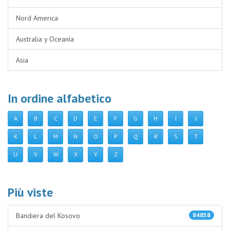
Nord America
Australia y Oceanía
Asia
In ordine alfabetico
A
B
C
D
E
F
G
H
I
J
K
L
M
N
O
P
Q
R
S
T
U
V
W
X
Y
Z
Più viste
Bandiera del Kosovo
84858