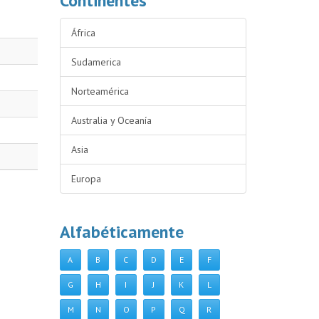
Continentes
África
Sudamerica
Norteamérica
Australia y Oceanía
Asia
Europa
Alfabéticamente
A
B
C
D
E
F
G
H
I
J
K
L
M
N
O
P
Q
R