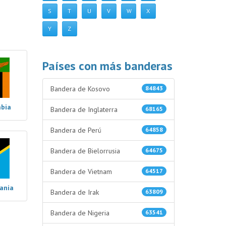
S
T
U
V
W
X
Y
Z
Países con más banderas
Bandera de Kosovo
84843
bia
Bandera de Inglaterra
68165
Bandera de Perú
64858
Bandera de Bielorrusia
64675
Bandera de Vietnam
64517
ania
Bandera de Irak
63809
Bandera de Nigeria
63541