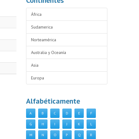
Continentes
África
Sudamerica
Norteamérica
Australia y Oceanía
Asia
Europa
Alfabéticamente
A
B
C
D
E
F
G
H
I
J
K
L
M
N
O
P
Q
R