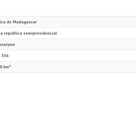
ica de Madagascar
ia república semipresidencial
anarywa
 556
0 km²