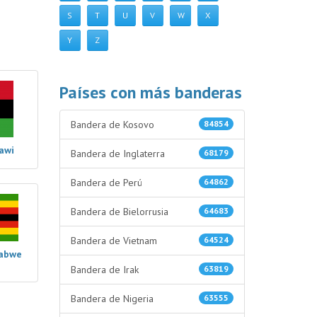
S
T
U
V
W
X
Y
Z
Países con más banderas
Bandera de Kosovo
84854
awi
Bandera de Inglaterra
68179
Bandera de Perú
64862
Bandera de Bielorrusia
64683
Bandera de Vietnam
64524
babwe
Bandera de Irak
63819
Bandera de Nigeria
63555