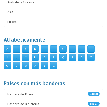
Australia y Oceanía
Asia
Europa
Alfabéticamente
A
B
C
D
E
F
G
H
I
J
K
L
M
N
O
P
Q
R
S
T
U
V
W
X
Y
Z
Países con más banderas
Bandera de Kosovo
84868
Bandera de Inglaterra
68197