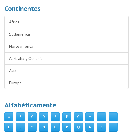
Continentes
África
Sudamerica
Norteamérica
Australia y Oceanía
Asia
Europa
Alfabéticamente
A
B
C
D
E
F
G
H
I
J
K
L
M
N
O
P
Q
R
S
T