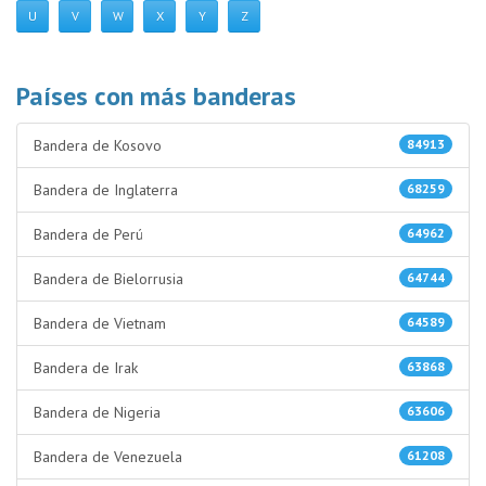
U
V
W
X
Y
Z
Países con más banderas
Bandera de Kosovo
84913
Bandera de Inglaterra
68259
Bandera de Perú
64962
Bandera de Bielorrusia
64744
Bandera de Vietnam
64589
Bandera de Irak
63868
Bandera de Nigeria
63606
Bandera de Venezuela
61208