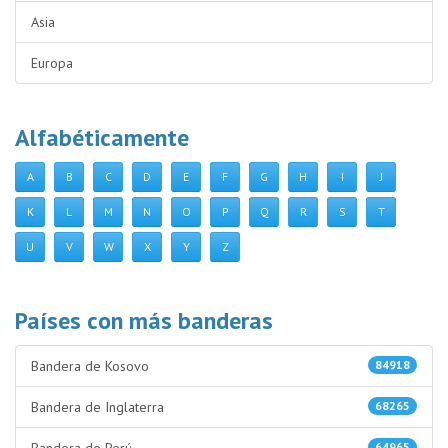
Asia
Europa
Alfabéticamente
A
B
C
D
E
F
G
H
I
J
K
L
M
N
O
P
Q
R
S
T
U
V
W
X
Y
Z
Países con más banderas
Bandera de Kosovo
84918
Bandera de Inglaterra
68265
64965