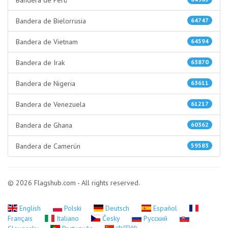
Bandera de Perú
Bandera de Bielorrusia
64747
Bandera de Vietnam
64594
Bandera de Irak
63870
Bandera de Nigeria
63611
Bandera de Venezuela
61217
Bandera de Ghana
60362
Bandera de Camerún
59583
© 2026 Flagshub.com - All rights reserved.
English
Polski
Deutsch
Español
Français
Italiano
Česky
Русский