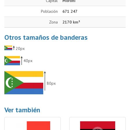
Capital
Moroni
Población
671 247
Zona
2170 km²
Otros tamaños de banderas
20px
40px
80px
Ver también