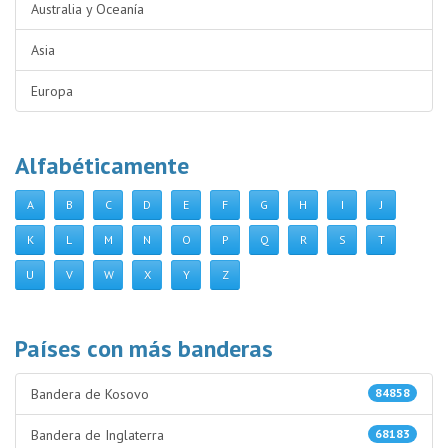
Australia y Oceanía
Asia
Europa
Alfabéticamente
A
B
C
D
E
F
G
H
I
J
K
L
M
N
O
P
Q
R
S
T
U
V
W
X
Y
Z
Países con más banderas
Bandera de Kosovo
84858
Bandera de Inglaterra
68183