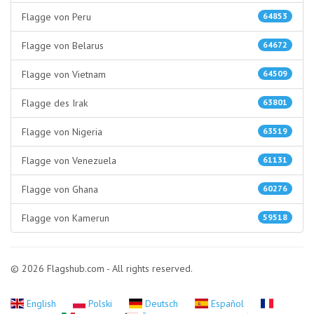
Flagge von Peru
64853
Flagge von Belarus
64672
Flagge von Vietnam
64509
Flagge des Irak
63801
Flagge von Nigeria
63519
Flagge von Venezuela
61131
Flagge von Ghana
60276
Flagge von Kamerun
59518
© 2026 Flagshub.com - All rights reserved.
English
Polski
Deutsch
Español