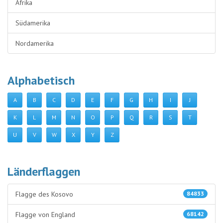
Afrika
Südamerika
Nordamerika
Alphabetisch
A
B
C
D
E
F
G
H
I
J
K
L
M
N
O
P
Q
R
S
T
U
V
W
X
Y
Z
Länderflaggen
Flagge des Kosovo
84833
Flagge von England
68142