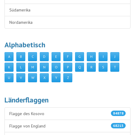
Südamerika
Nordamerika
Alphabetisch
A
B
C
D
E
F
G
H
I
J
K
L
M
N
O
P
Q
R
S
T
U
V
W
X
Y
Z
Länderflaggen
Flagge des Kosovo
84878
Flagge von England
68215