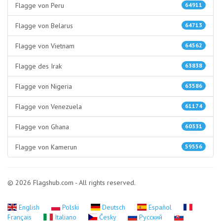
Flagge von Peru
64911
Flagge von Belarus
64713
Flagge von Vietnam
64562
Flagge des Irak
63838
Flagge von Nigeria
63586
Flagge von Venezuela
61174
Flagge von Ghana
60331
Flagge von Kamerun
59556
© 2026 Flagshub.com - All rights reserved.
English
Polski
Deutsch
Español
Français
Italiano
Česky
Русский