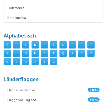
Südamerika
Nordamerika
Alphabetisch
A
B
C
D
E
F
G
H
I
J
K
L
M
N
O
P
Q
R
S
T
U
V
W
X
Y
Z
Länderflaggen
Flagge des Kosovo
84833
Flagge von England
68142