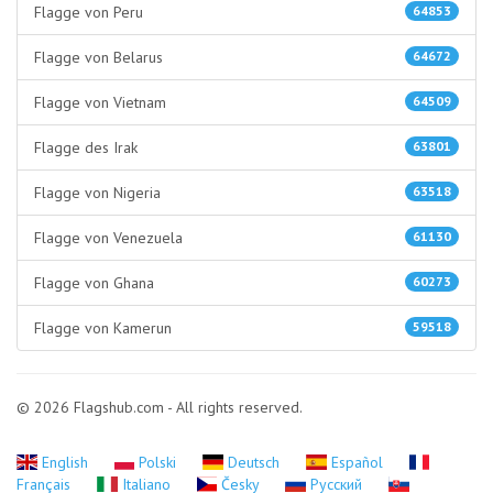
Flagge von Peru
64853
Flagge von Belarus
64672
Flagge von Vietnam
64509
Flagge des Irak
63801
Flagge von Nigeria
63518
Flagge von Venezuela
61130
Flagge von Ghana
60273
Flagge von Kamerun
59518
© 2026 Flagshub.com - All rights reserved.
English
Polski
Deutsch
Español
Français
Italiano
Česky
Русский