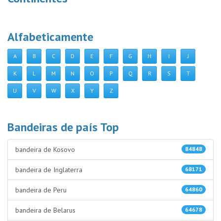
Alfabeticamente
A
B
C
D
E
F
G
H
I
J
K
L
M
N
O
P
Q
R
S
T
U
V
W
X
Y
Z
Bandeiras de país Top
bandeira de Kosovo
84848
bandeira de Inglaterra
68171
bandeira de Peru
64860
bandeira de Belarus
64678