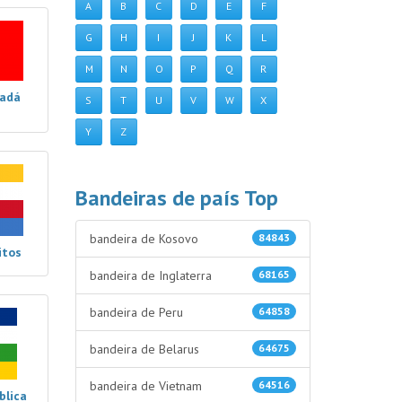
A
B
C
D
E
F
G
H
I
J
K
L
M
N
O
P
Q
R
nadá
S
T
U
V
W
X
Y
Z
Bandeiras de país Top
bandeira de Kosovo
84843
itos
bandeira de Inglaterra
68165
bandeira de Peru
64858
bandeira de Belarus
64675
bandeira de Vietnam
64516
blica