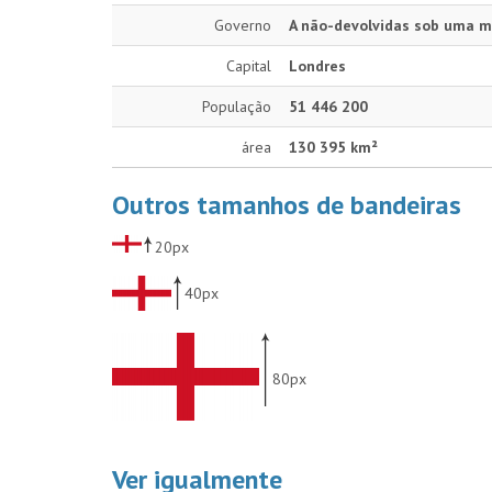
Governo
A não-devolvidas sob uma m
Capital
Londres
População
51 446 200
área
130 395 km²
Outros tamanhos de bandeiras
20px
40px
80px
Ver igualmente