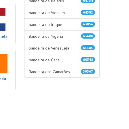
bandeira de Belarus
64734
bandeira de Vietnam
64582
bandeira do Iraque
63856
anda
Bandeira da Nigéria
63600
bandeira de Venezuela
61185
bandeira de Gana
60348
Bandeira dos Camarões
59567
anda