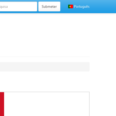
Submeter
Português