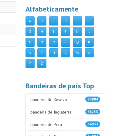
Alfabeticamente
A
B
C
D
E
F
G
H
I
J
K
L
M
N
O
P
Q
R
S
T
U
V
W
X
Y
Z
Bandeiras de país Top
bandeira de Kosovo
84894
bandeira de Inglaterra
68253
bandeira de Peru
64933