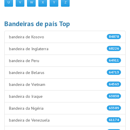
U
V
W
X
Y
Z
Bandeiras de país Top
bandeira de Kosovo
84878
bandeira de Inglaterra
68226
bandeira de Peru
64911
bandeira de Belarus
64713
bandeira de Vietnam
64563
bandeira do Iraque
63838
Bandeira da Nigéria
63589
bandeira de Venezuela
61174