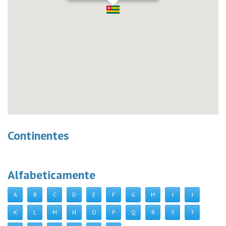
Continentes
Alfabeticamente
A
B
C
D
E
F
G
H
I
J
K
L
M
N
O
P
Q
R
S
T