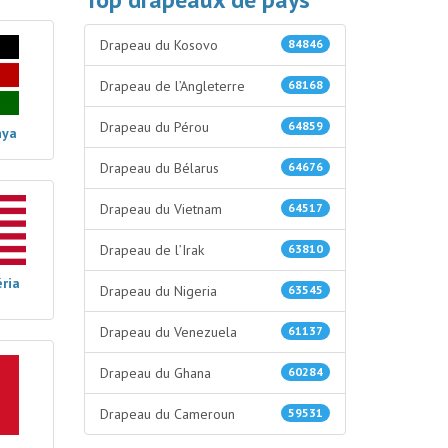
Drapeau du Kosovo
84846
Drapeau de l’Angleterre
68168
Drapeau du Pérou
64859
nya
Drapeau du Bélarus
64676
Drapeau du Vietnam
64517
Drapeau de l’Irak
63810
ria
Drapeau du Nigeria
63545
Drapeau du Venezuela
61137
Drapeau du Ghana
60284
Drapeau du Cameroun
59531