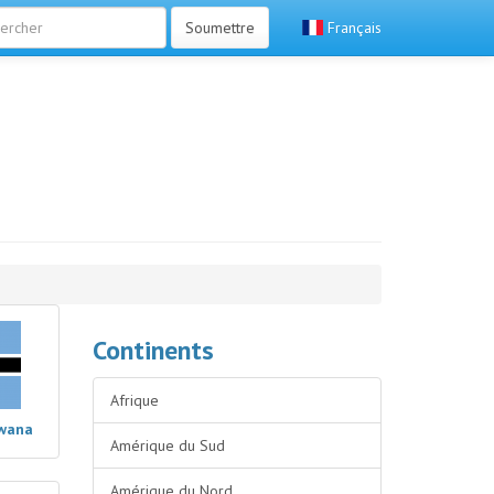
Soumettre
Français
Continents
Afrique
wana
Amérique du Sud
Amérique du Nord