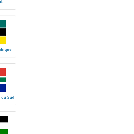
li
mbique
e du Sud