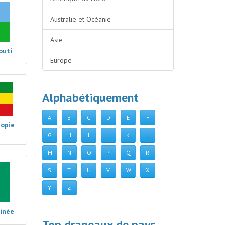
Australie et Océanie
Asie
outi
Europe
Alphabétiquement
A
B
C
D
E
F
iopie
G
H
I
J
K
L
M
N
O
P
Q
R
S
T
U
V
W
X
Y
Z
uinée
Top drapeaux de pays