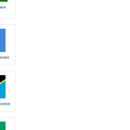
ara
malie
nzanie