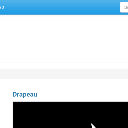
act
Drapeau