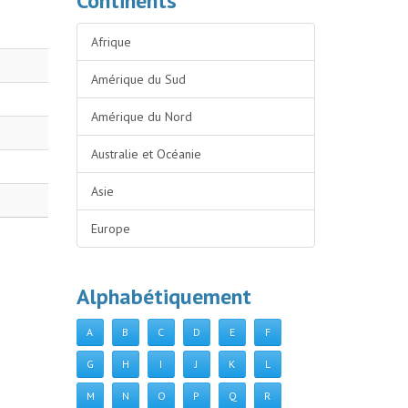
Continents
Afrique
Amérique du Sud
Amérique du Nord
Australie et Océanie
Asie
Europe
Alphabétiquement
A
B
C
D
E
F
G
H
I
J
K
L
M
N
O
P
Q
R