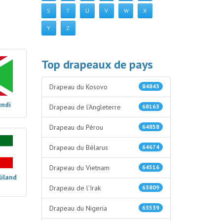
S
T
U
V
W
X
Y
Z
Top drapeaux de pays
Drapeau du Kosovo
84843
undi
Drapeau de l’Angleterre
68163
Drapeau du Pérou
64858
Drapeau du Bélarus
64674
Drapeau du Vietnam
64516
iland
Drapeau de l’Irak
63809
Drapeau du Nigeria
63539