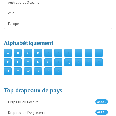
Australie et Océanie
Asie
Europe
Alphabétiquement
A
B
C
D
E
F
G
H
I
J
K
L
M
N
O
P
Q
R
S
T
U
V
W
X
Y
Z
Top drapeaux de pays
Drapeau du Kosovo
84881
Drapeau de l’Angleterre
68231