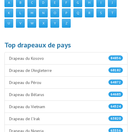
A
B
C
D
E
F
G
H
I
J
K
L
M
N
O
P
Q
R
S
T
U
V
W
X
Y
Z
Top drapeaux de pays
Drapeau du Kosovo
84856
Drapeau de l’Angleterre
68182
Drapeau du Pérou
64872
Drapeau du Bélarus
64683
Drapeau du Vietnam
64524
Drapeau de l’Irak
63820
Drapeau du Nigeria
63556