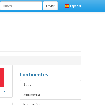
Enviar
Español
Continentes
África
gica
Sudamerica
Norteamérica