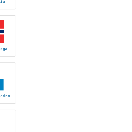
lta
uega
arino