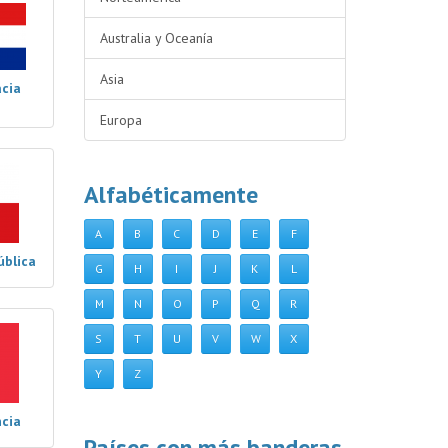
Australia y Oceanía
Asia
acia
Europa
Alfabéticamente
A
B
C
D
E
F
ública
G
H
I
J
K
L
M
N
O
P
Q
R
S
T
U
V
W
X
Y
Z
ncia
Países con más banderas