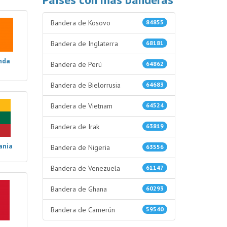
Bandera de Kosovo
84855
Bandera de Inglaterra
68181
nda
Bandera de Perú
64862
Bandera de Bielorrusia
64683
Bandera de Vietnam
64524
Bandera de Irak
63819
ania
Bandera de Nigeria
63556
Bandera de Venezuela
61147
Bandera de Ghana
60293
Bandera de Camerún
59540