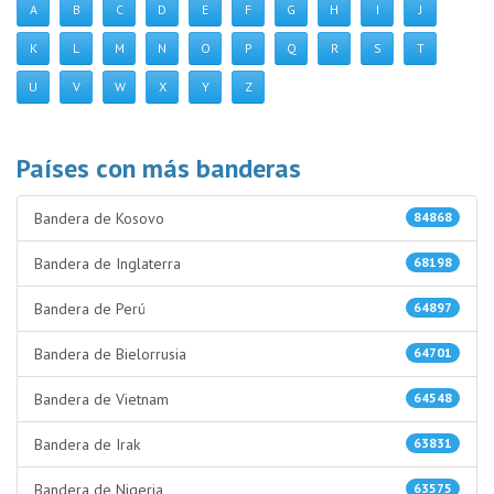
A
B
C
D
E
F
G
H
I
J
K
L
M
N
O
P
Q
R
S
T
U
V
W
X
Y
Z
Países con más banderas
Bandera de Kosovo
84868
Bandera de Inglaterra
68198
Bandera de Perú
64897
Bandera de Bielorrusia
64701
Bandera de Vietnam
64548
Bandera de Irak
63831
Bandera de Nigeria
63575