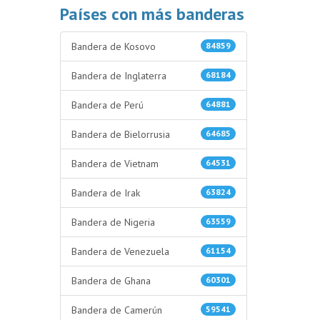
Países con más banderas
Bandera de Kosovo
84859
Bandera de Inglaterra
68184
Bandera de Perú
64881
Bandera de Bielorrusia
64685
Bandera de Vietnam
64531
Bandera de Irak
63824
Bandera de Nigeria
63559
Bandera de Venezuela
61154
Bandera de Ghana
60301
Bandera de Camerún
59541