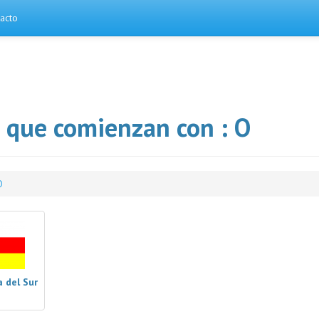
acto
s que comienzan con : O
O
 del Sur