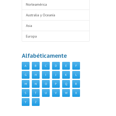
Norteamérica
Australia y Oceanía
Asia
Europa
Alfabéticamente
A
B
C
D
E
F
G
H
I
J
K
L
M
N
O
P
Q
R
S
T
U
V
W
X
Y
Z