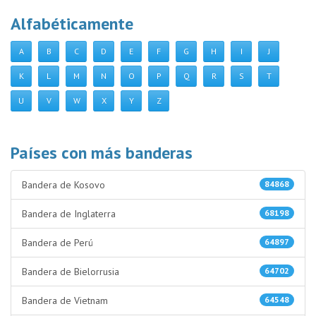
Alfabéticamente
A
B
C
D
E
F
G
H
I
J
K
L
M
N
O
P
Q
R
S
T
U
V
W
X
Y
Z
Países con más banderas
Bandera de Kosovo
84868
Bandera de Inglaterra
68198
Bandera de Perú
64897
Bandera de Bielorrusia
64702
Bandera de Vietnam
64548