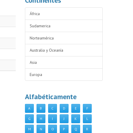
Continentes
África
Sudamerica
Norteamérica
Australia y Oceanía
Asia
Europa
Alfabéticamente
A
B
C
D
E
F
G
H
I
J
K
L
M
N
O
P
Q
R