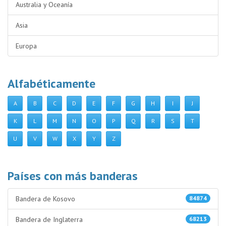
Australia y Oceanía
Asia
Europa
Alfabéticamente
A
B
C
D
E
F
G
H
I
J
K
L
M
N
O
P
Q
R
S
T
U
V
W
X
Y
Z
Países con más banderas
Bandera de Kosovo
84874
Bandera de Inglaterra
68213