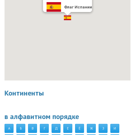
Флаг Испании
Континенты
в алфавитном порядке
А
Б
В
Г
Д
Е
Ё
Ж
З
И