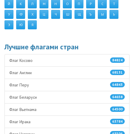
Й
К
Л
М
Н
О
П
Р
С
Т
У
Ф
Х
Ц
Ч
Ш
Щ
Ъ
Ы
Ь
Э
Ю
Я
Лучшие флагами стран
Флаг Косово
84824
Флаг Англии
68131
Флаг Перу
64843
Флаг Беларуси
64658
Флаг Вьетнама
64500
Флаг Ирака
63784
63506