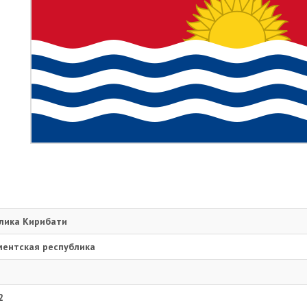
лика Кирибати
ентская республика
2