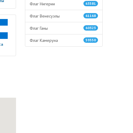
лы
Флаг Нигерии
63581
Флаг Венесуэлы
61168
Флаг Ганы
60323
Флаг Камеруна
59550
са