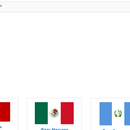
²
и
Флаг Мексики