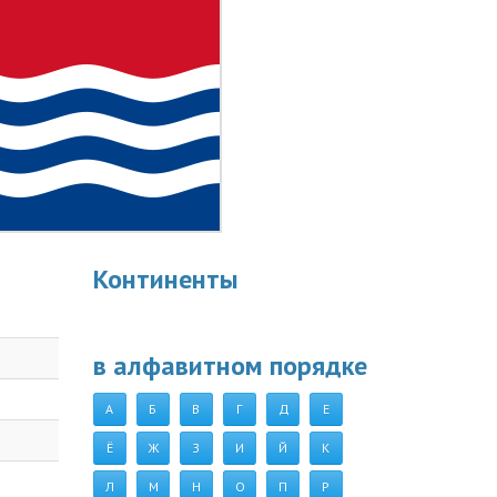
Континенты
в алфавитном порядке
А
Б
В
Г
Д
Е
Ё
Ж
З
И
Й
К
Л
М
Н
О
П
Р