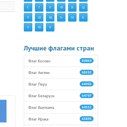
С
Т
У
Ф
Х
Ц
Ч
Ш
Щ
Ъ
Ы
Ь
Э
Ю
Я
Лучшие флагами стран
Флаг Косово
84869
Флаг Англии
68202
Флаг Перу
64902
Флаг Беларуси
64707
Флаг Вьетнама
64552
Флаг Ирака
63835