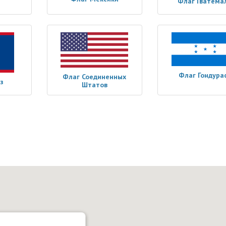
Флаг Гватема
Флаг Гондура
Флаг Соединенных
з
Штатов