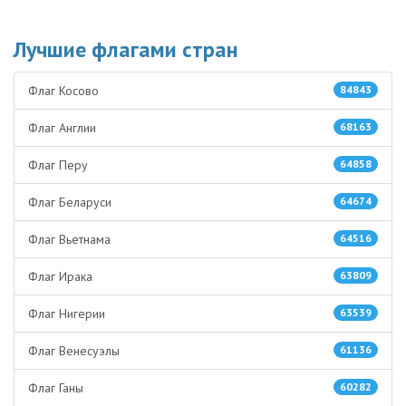
Лучшие флагами стран
Флаг Косово
84843
Флаг Англии
68163
Флаг Перу
64858
Флаг Беларуси
64674
Флаг Вьетнама
64516
Флаг Ирака
63809
Флаг Нигерии
63539
Флаг Венесуэлы
61136
Флаг Ганы
60282