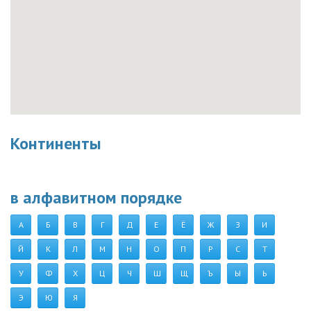
Континенты
в алфавитном порядке
А
Б
В
Г
Д
Е
Ё
Ж
З
И
Й
К
Л
М
Н
О
П
Р
С
Т
У
Ф
Х
Ц
Ч
Ш
Щ
Ъ
Ы
Ь
Э
Ю
Я