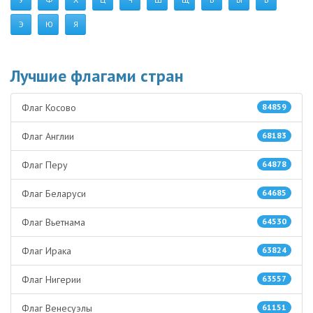
Э
Ю
Я
Лучшие флагами стран
Флаг Косово
84859
Флаг Англии
68183
Флаг Перу
64878
Флаг Беларуси
64685
Флаг Вьетнама
64530
Флаг Ирака
63824
Флаг Нигерии
63557
Флаг Венесуэлы
61151