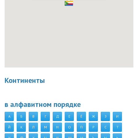
Континенты
в алфавитном порядке
А
Б
В
Г
Д
Е
Ё
Ж
З
И
Й
К
Л
М
Н
О
П
Р
С
Т
У
Ф
Х
Ц
Ч
Ш
Щ
Ъ
Ы
Ь