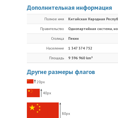
Дополнительная информация
Полное имя
Китайская Народная Респу
Правительство
Однопартийная система, н
Столица
Пекин
Население
1 347 374 752
Площадь
9 596 960 km²
Другие размеры флагов
20px
40px
80px