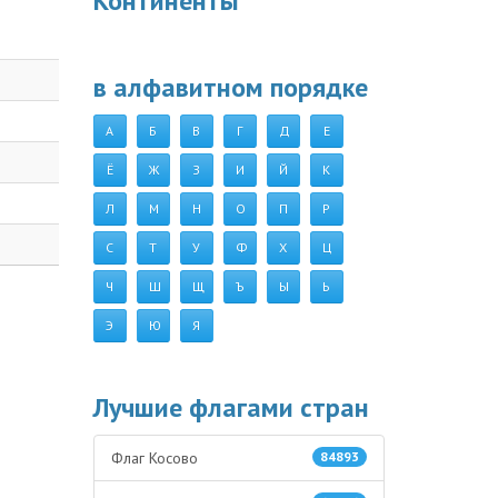
Континенты
в алфавитном порядке
А
Б
В
Г
Д
Е
Ё
Ж
З
И
Й
К
Л
М
Н
О
П
Р
С
Т
У
Ф
Х
Ц
Ч
Ш
Щ
Ъ
Ы
Ь
Э
Ю
Я
Лучшие флагами стран
Флаг Косово
84893