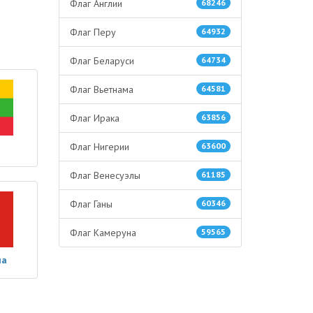
Флаг Англии
68246
Флаг Перу
64932
Флаг Беларуси
64734
Флаг Вьетнама
64581
Флаг Ирака
63856
Флаг Нигерии
63600
Флаг Венесуэлы
61185
Флаг Ганы
60346
Флаг Камеруна
59565
ма