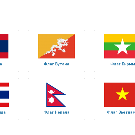
а
Флаг Бутана
Флаг Бирмы
нда
Флаг Непала
Флаг Вьетна