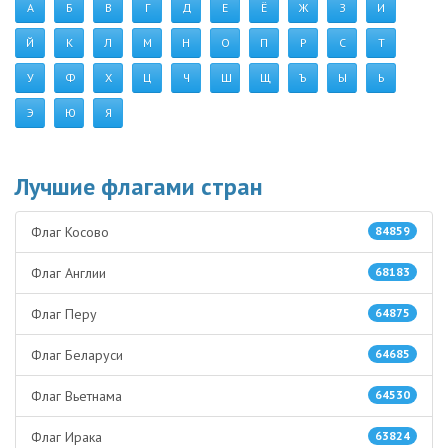
А
Б
В
Г
Д
Е
Ё
Ж
З
И
Й
К
Л
М
Н
О
П
Р
С
Т
У
Ф
Х
Ц
Ч
Ш
Щ
Ъ
Ы
Ь
Э
Ю
Я
Лучшие флагами стран
Флаг Косово
84859
Флаг Англии
68183
Флаг Перу
64875
Флаг Беларуси
64685
Флаг Вьетнама
64530
Флаг Ирака
63824