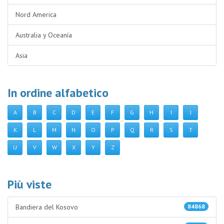
Nord America
Australia y Oceanía
Asia
In ordine alfabetico
A
B
C
D
E
F
G
H
I
J
K
L
M
N
O
P
Q
R
S
T
U
V
W
X
Y
Z
Più viste
Bandiera del Kosovo
84868