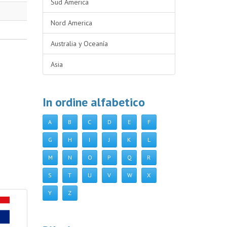
Sud America
Nord America
Australia y Oceanía
Asia
In ordine alfabetico
A
B
C
D
E
F
G
H
I
J
K
L
M
N
O
P
Q
R
S
T
U
V
W
X
Y
Z