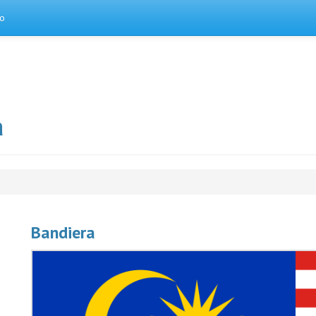
to
a
Bandiera