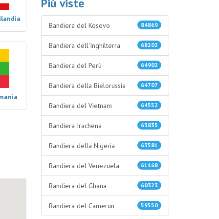
Più viste
ilandia
Bandiera del Kosovo
84869
Bandiera dell'Inghilterra
68202
Bandiera del Perù
64902
Bandiera della Bielorussia
64707
rmania
Bandiera del Vietnam
64552
Bandiera Irachena
63835
Bandiera della Nigeria
63581
Bandiera del Venezuela
61168
Bandiera del Ghana
60323
Bandiera del Camerun
59550