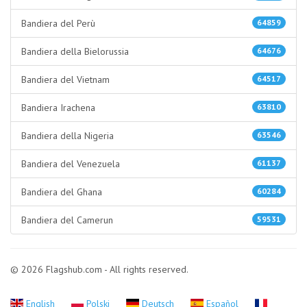
Bandiera del Perù
64859
Bandiera della Bielorussia
64676
Bandiera del Vietnam
64517
Bandiera Irachena
63810
Bandiera della Nigeria
63546
Bandiera del Venezuela
61137
Bandiera del Ghana
60284
Bandiera del Camerun
59531
© 2026 Flagshub.com - All rights reserved.
English
Polski
Deutsch
Español