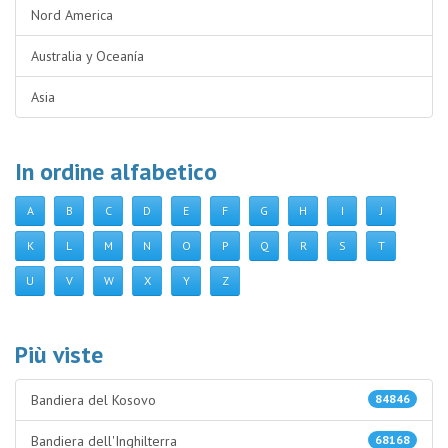
Nord America
Australia y Oceanía
Asia
In ordine alfabetico
A
B
C
D
E
F
G
H
I
J
K
L
M
N
O
P
Q
R
S
T
U
V
W
X
Y
Z
Più viste
Bandiera del Kosovo
84846
Bandiera dell'Inghilterra
68168