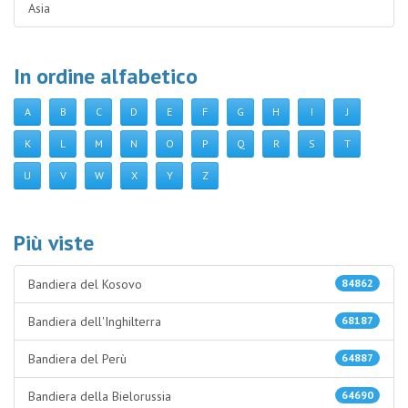
Asia
In ordine alfabetico
A
B
C
D
E
F
G
H
I
J
K
L
M
N
O
P
Q
R
S
T
U
V
W
X
Y
Z
Più viste
Bandiera del Kosovo
84862
Bandiera dell'Inghilterra
68187
Bandiera del Perù
64887
Bandiera della Bielorussia
64690