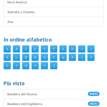
Nord America
Australia y Oceanía
Asia
In ordine alfabetico
A
B
C
D
E
F
G
H
I
J
K
L
M
N
O
P
Q
R
S
T
U
V
W
X
Y
Z
Più viste
Bandiera del Kosovo
84893
Bandiera dell'Inghilterra
68252