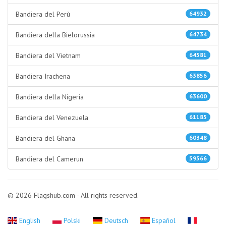
Bandiera del Perù
64932
Bandiera della Bielorussia
64734
Bandiera del Vietnam
64581
Bandiera Irachena
63856
Bandiera della Nigeria
63600
Bandiera del Venezuela
61185
Bandiera del Ghana
60348
Bandiera del Camerun
59566
© 2026 Flagshub.com - All rights reserved.
English
Polski
Deutsch
Español