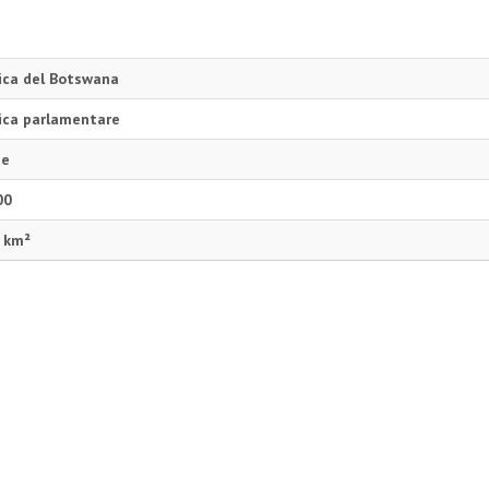
ica del Botswana
ica parlamentare
ne
00
 km²