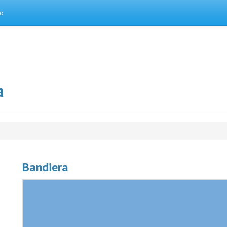
to
a
Bandiera