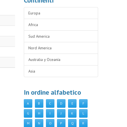
Continenti
Europa
Africa
Sud America
Nord America
Australia y Oceanía
Asia
In ordine alfabetico
A
B
C
D
E
F
G
H
I
J
K
L
M
N
O
P
Q
R