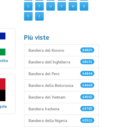
S
T
U
V
W
X
Y
Z
Più viste
Bandiera del Kosovo
84825
sotho
Bandiera dell'Inghilterra
68131
Bandiera del Perù
64844
Bandiera della Bielorussia
64660
Bandiera del Vietnam
64502
gola
Bandiera Irachena
63785
Bandiera della Nigeria
63511