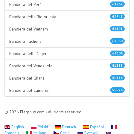
Bandiera del Perù
64962
Bandiera della Bielorussia
64745
Bandiera del Vietnam
64591
Bandiera Irachena
63868
Bandiera della Nigeria
63606
Bandiera del Venezuela
61213
Bandiera del Ghana
60356
Bandiera del Camerun
59576
© 2026 Flagshub.com - All rights reserved.
English
Polski
Deutsch
Español
Français
Italiano
Česky
Русский