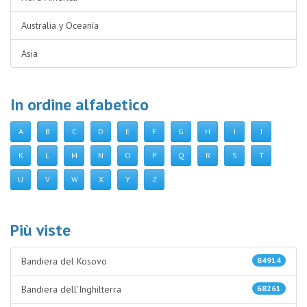
Australia y Oceanía
Asia
In ordine alfabetico
A
B
C
D
E
F
G
H
I
J
K
L
M
N
O
P
Q
R
S
T
U
V
W
X
Y
Z
Più viste
Bandiera del Kosovo
84914
Bandiera dell'Inghilterra
68261