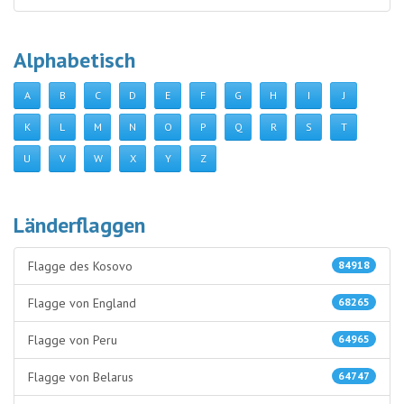
Alphabetisch
A
B
C
D
E
F
G
H
I
J
K
L
M
N
O
P
Q
R
S
T
U
V
W
X
Y
Z
Länderflaggen
Flagge des Kosovo
84918
Flagge von England
68265
Flagge von Peru
64965
Flagge von Belarus
64747