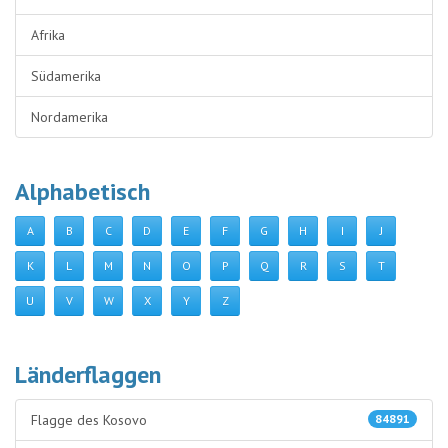
Afrika
Südamerika
Nordamerika
Alphabetisch
A
B
C
D
E
F
G
H
I
J
K
L
M
N
O
P
Q
R
S
T
U
V
W
X
Y
Z
Länderflaggen
Flagge des Kosovo
84891