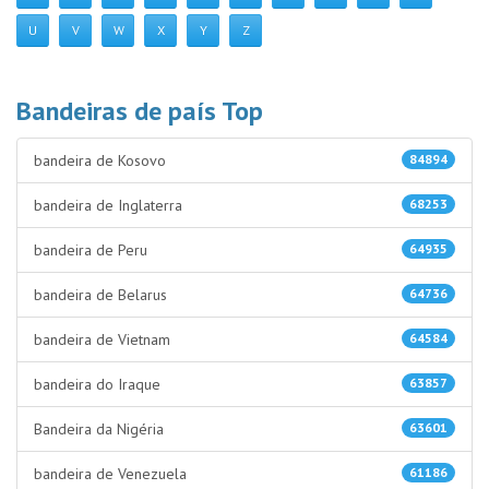
U
V
W
X
Y
Z
Bandeiras de país Top
bandeira de Kosovo
84894
bandeira de Inglaterra
68253
bandeira de Peru
64935
bandeira de Belarus
64736
bandeira de Vietnam
64584
bandeira do Iraque
63857
Bandeira da Nigéria
63601
bandeira de Venezuela
61186