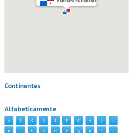
bandeira de Panamá
Continentes
Alfabeticamente
A
B
C
D
E
F
G
H
I
J
K
L
M
N
O
P
Q
R
S
T