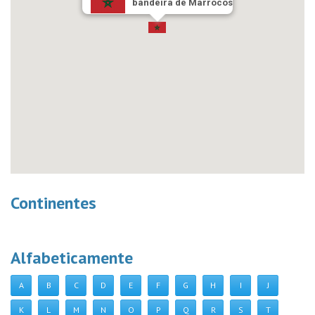
bandeira de Marrocos
Continentes
Alfabeticamente
A
B
C
D
E
F
G
H
I
J
K
L
M
N
O
P
Q
R
S
T