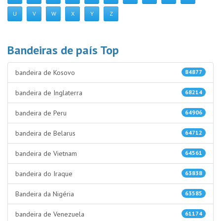
U
V
W
X
Y
Z
Bandeiras de país Top
bandeira de Kosovo
84877
bandeira de Inglaterra
68214
bandeira de Peru
64906
bandeira de Belarus
64712
bandeira de Vietnam
64561
bandeira do Iraque
63838
Bandeira da Nigéria
63585
bandeira de Venezuela
61174