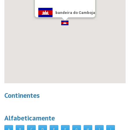
bandeira do Camboja
Continentes
Alfabeticamente
A
B
C
D
E
F
G
H
I
J