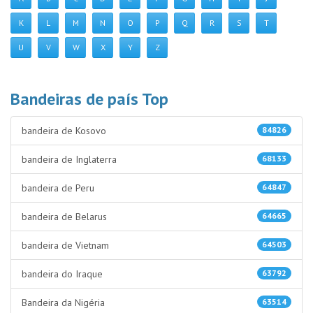
K
L
M
N
O
P
Q
R
S
T
U
V
W
X
Y
Z
Bandeiras de país Top
bandeira de Kosovo
84826
bandeira de Inglaterra
68133
bandeira de Peru
64847
bandeira de Belarus
64665
bandeira de Vietnam
64503
bandeira do Iraque
63792
Bandeira da Nigéria
63514