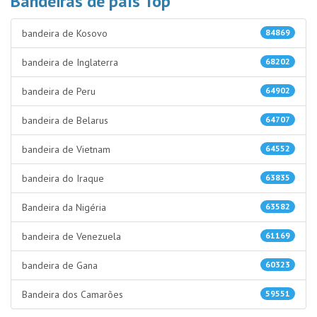
Bandeiras de país Top
bandeira de Kosovo
84869
bandeira de Inglaterra
68202
bandeira de Peru
64902
bandeira de Belarus
64707
bandeira de Vietnam
64552
bandeira do Iraque
63835
Bandeira da Nigéria
63582
bandeira de Venezuela
61169
bandeira de Gana
60323
Bandeira dos Camarões
59551