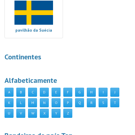
pavilhão da Suécia
Continentes
Alfabeticamente
A
B
C
D
E
F
G
H
I
J
K
L
M
N
O
P
Q
R
S
T
U
V
W
X
Y
Z