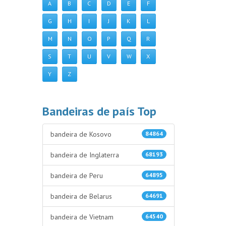
A
B
C
D
E
F
G
H
I
J
K
L
M
N
O
P
Q
R
S
T
U
V
W
X
Y
Z
Bandeiras de país Top
bandeira de Kosovo
84864
bandeira de Inglaterra
68193
bandeira de Peru
64895
bandeira de Belarus
64691
bandeira de Vietnam
64540